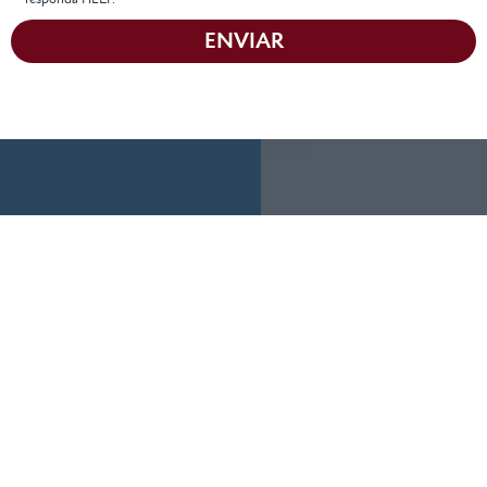
ENVIAR
Obtenga Una
Siempre tendremos
tiempo para
Consulta
eschucharle.
Gratuita
Complete el siguiente
LLÁMENOS
HOY MISMO
formulario y
cuéntenos más sobre
Podemos ayudar
su caso.
(855) 786-9467