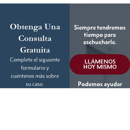
Obtenga Una
Siempre tendremos
tiempo para
Consulta
eschucharle.
Gratuita
Complete el siguiente
LLÁMENOS
HOY MISMO
formulario y
cuéntenos más sobre
Podemos ayudar
su caso.
(855) 786-9467
Si No Ganamos, No
Cobramos