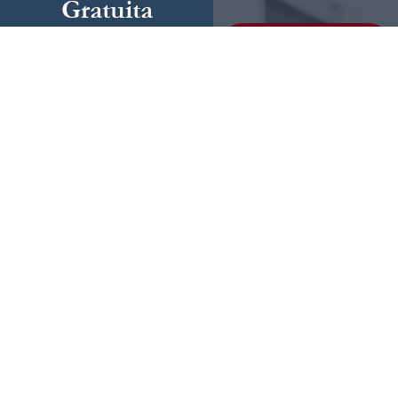
Gratuita
Complete el siguiente
LLÁMENOS
HOY MISMO
formulario y
cuéntenos más sobre
Podemos ayudar
su caso.
(855) 786-9467
Si No Ganamos, No
Cobramos
Disponibles 24/7