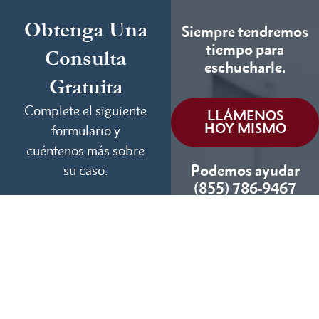
Obtenga Una
Siempre tendremos
tiempo para
Consulta
eschucharle.
Gratuita
Complete el siguiente
LLÁMENOS
HOY MISMO
formulario y
cuéntenos más sobre
Podemos ayudar
su caso.
(855) 786-9467
Si No Ganamos, No
Cobramos
Disponibles 24/7