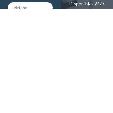
Disponibles 24/7
Al proporcionar su número de
teléfono, acepta recibir
mensajes de texto de RTM
Law, APC. Pueden aplicarse
tarifas de mensajes y datos. La
frecuencia de los mensajes
varía. Para cancelar, responda
STOP. Para obtener ayuda,
responda HELP.
CONSULTA