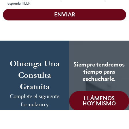
responda HELP.
ENVIAR
Obtenga Una
Siempre tendremos
tiempo para
Consulta
eschucharle.
Gratuita
Complete el siguiente
LLÁMENOS
HOY MISMO
formulario y
cuéntenos más sobre
Podemos ayudar
su caso.
(855) 786-9467