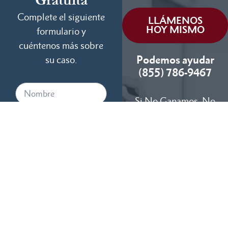
Gratuita
Complete el siguiente
LLÁMENOS
HOY MISMO
formulario y
cuéntenos más sobre
Podemos ayudar
su caso.
(855) 786-9467
Si No Ganamos, No
Cobramos
Disponibles 24/7