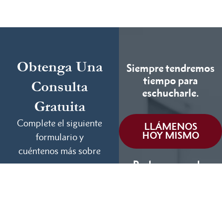
Obtenga Una
Siempre tendremos
tiempo para
Consulta
eschucharle.
Gratuita
Complete el siguiente
LLÁMENOS
HOY MISMO
formulario y
cuéntenos más sobre
Podemos ayudar
su caso.
(855) 786-9467
Si No Ganamos, No
Cobramos