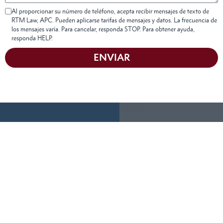
Al proporcionar su número de teléfono, acepta recibir mensajes de texto de
RTM Law, APC. Pueden aplicarse tarifas de mensajes y datos. La frecuencia de
los mensajes varía. Para cancelar, responda STOP. Para obtener ayuda,
responda HELP.
ENVIAR
Obtenga Una
Siempre tendremos
tiempo para
Consulta
eschucharle.
Gratuita
Complete el siguiente
LLÁMENOS
HOY MISMO
formulario y