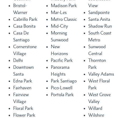
Bristol-
Madison Park
View
Warner
Mar-Les
Sandpointe
Cabrillo Park
Metro Classic
Santa Anita
Casa Bonita
Mid-City
Shadow Run
Casa De
Morning
South Coast
Santiago
Sunwood
Metro
Cornerstone
New
Sunwood
Village
Horizons
Central
Delhi
Pacific Park
Thornton
Downtown
Panorama
Park
Santa
Heights
Valley Adams
Edna Park
Park Santiago
West Floral
Fairhaven
Pico-Lowell
Park
Fairview
Portola Park
West Grove
Village
Valley
Floral Park
Willard
Flower Park
Wilshire