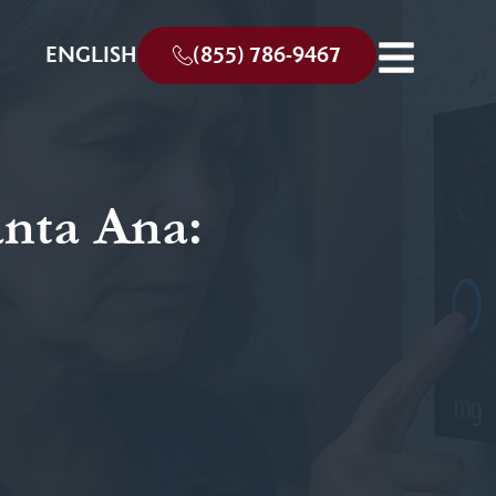
ENGLISH
(855) 786-9467
nta Ana: