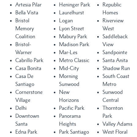
Artesia Pilar
Heninger Park
Republic
Bella Vista
Laurelhurst
Homes
Bristol
Logan
Riverview
Memory
Lyon Street
West
Coalition
Mabury Park
Saddleback
Bristol-
Madison Park
View
Warner
Mar-Les
Sandpointe
Cabrillo Park
Metro Classic
Santa Anita
Casa Bonita
Mid-City
Shadow Run
Casa De
Morning
South Coast
Santiago
Sunwood
Metro
Cornerstone
New
Sunwood
Village
Horizons
Central
Delhi
Pacific Park
Thornton
Downtown
Panorama
Park
Santa
Heights
Valley Adams
Edna Park
Park Santiago
West Floral