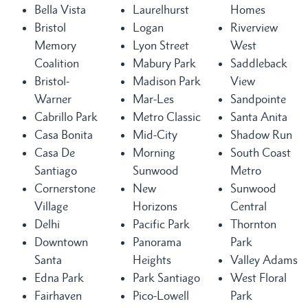
Bella Vista
Laurelhurst
Homes
Bristol
Logan
Riverview
Memory
Lyon Street
West
Coalition
Mabury Park
Saddleback
Bristol-
Madison Park
View
Warner
Mar-Les
Sandpointe
Cabrillo Park
Metro Classic
Santa Anita
Casa Bonita
Mid-City
Shadow Run
Casa De
Morning
South Coast
Santiago
Sunwood
Metro
Cornerstone
New
Sunwood
Village
Horizons
Central
Delhi
Pacific Park
Thornton
Downtown
Panorama
Park
Santa
Heights
Valley Adams
Edna Park
Park Santiago
West Floral
Fairhaven
Pico-Lowell
Park