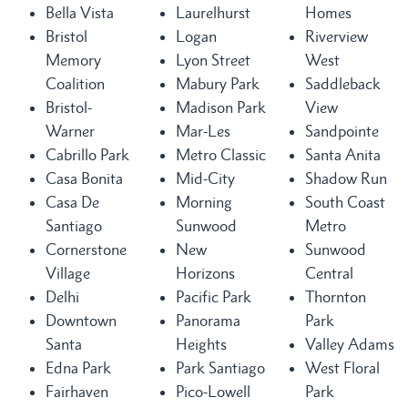
Bella Vista
Laurelhurst
Homes
Bristol
Logan
Riverview
Memory
Lyon Street
West
Coalition
Mabury Park
Saddleback
Bristol-
Madison Park
View
Warner
Mar-Les
Sandpointe
Cabrillo Park
Metro Classic
Santa Anita
Casa Bonita
Mid-City
Shadow Run
Casa De
Morning
South Coast
Santiago
Sunwood
Metro
Cornerstone
New
Sunwood
Village
Horizons
Central
Delhi
Pacific Park
Thornton
Downtown
Panorama
Park
Santa
Heights
Valley Adams
Edna Park
Park Santiago
West Floral
Fairhaven
Pico-Lowell
Park