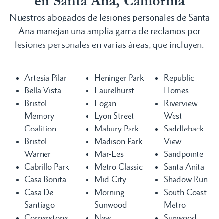
en Santa Ana, California
Nuestros abogados de lesiones personales de Santa
Ana manejan una amplia gama de reclamos por
lesiones personales en varias áreas, que incluyen:
Artesia Pilar
Heninger Park
Republic
Bella Vista
Laurelhurst
Homes
Bristol
Logan
Riverview
Memory
Lyon Street
West
Coalition
Mabury Park
Saddleback
Bristol-
Madison Park
View
Warner
Mar-Les
Sandpointe
Cabrillo Park
Metro Classic
Santa Anita
Casa Bonita
Mid-City
Shadow Run
Casa De
Morning
South Coast
Santiago
Sunwood
Metro
Cornerstone
New
Sunwood