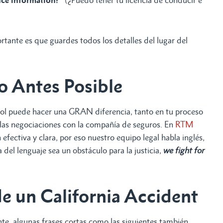
ance information?
” (¿Puedo tener tu licencia de conducir e
tante es que guardes todos los detalles del lugar del
o Antes Posible
ol puede hacer una GRAN diferencia, tanto en tu proceso
 las negociaciones con la compañía de seguros. En
RTM
fectiva y clara, por eso nuestro equipo legal habla inglés,
 del lenguaje sea un obstáculo para la justicia,
we fight for
de un California Accident
e, algunas frases cortas como las siguientes también