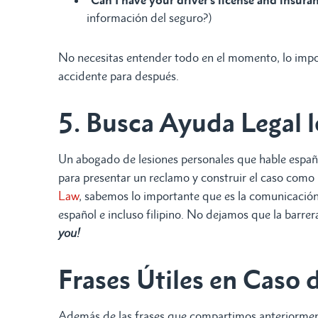
“
Can I have your driver’s license and insur
información del seguro?)
No necesitas entender todo en el momento, lo impor
accidente para después.
5. Busca Ayuda Legal l
Un abogado de lesiones personales que hable españ
para presentar un reclamo y construir el caso como
Law
, sabemos lo importante que es la comunicación e
español e incluso filipino. No dejamos que la barrera
you!
Frases Útiles en Caso 
Además de las frases que compartimos anteriorment