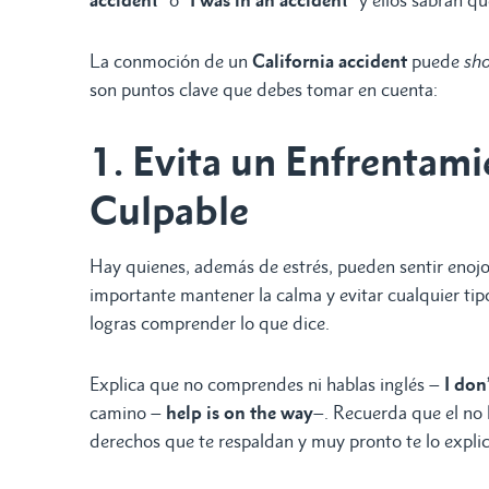
accident
” o “
I was in an accident
” y ellos sabrán q
La conmoción de un
California accident
puede
sh
son puntos clave que debes tomar en cuenta:
1. Evita un Enfrentami
Culpable
Hay quienes, además de estrés, pueden sentir enojo 
importante mantener la calma y evitar cualquier tip
logras comprender lo que dice.
Explica que no comprendes ni hablas inglés –
I don
camino –
help is on the way
–. Recuerda que el no h
derechos que te respaldan y muy pronto te lo expl