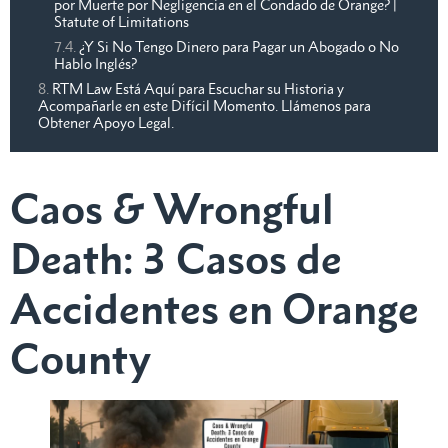
por Muerte por Negligencia en el Condado de Orange? |
Statute of Limitations
¿Y Si No Tengo Dinero para Pagar un Abogado o No
Hablo Inglés?
RTM Law Está Aquí para Escuchar su Historia y
Acompañarle en este Difícil Momento. Llámenos para
Obtener Apoyo Legal.
Caos & Wrongful
Death: 3 Casos de
Accidentes en Orange
County