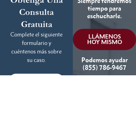
Siempre tendremos
tiempo para
Consulta
eschucharle.
Gratuita
Complete el siguiente
LLÁMENOS
HOY MISMO
formulario y
cuéntenos más sobre
Podemos ayudar
su caso.
(855) 786-9467
Si No Ganamos, No
Cobramos
Disponibles 24/7