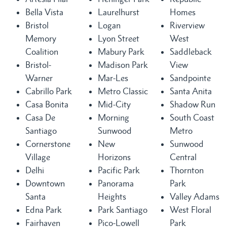
Bella Vista
Laurelhurst
Homes
Bristol
Logan
Riverview
Memory
Lyon Street
West
Coalition
Mabury Park
Saddleback
Bristol-
Madison Park
View
Warner
Mar-Les
Sandpointe
Cabrillo Park
Metro Classic
Santa Anita
Casa Bonita
Mid-City
Shadow Run
Casa De
Morning
South Coast
Santiago
Sunwood
Metro
Cornerstone
New
Sunwood
Village
Horizons
Central
Delhi
Pacific Park
Thornton
Downtown
Panorama
Park
Santa
Heights
Valley Adams
Edna Park
Park Santiago
West Floral
Fairhaven
Pico-Lowell
Park