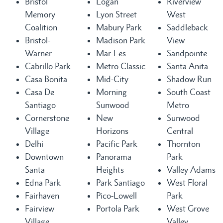
Bristol
Logan
Riverview
Memory
Lyon Street
West
Coalition
Mabury Park
Saddleback
Bristol-
Madison Park
View
Warner
Mar-Les
Sandpointe
Cabrillo Park
Metro Classic
Santa Anita
Casa Bonita
Mid-City
Shadow Run
Casa De
Morning
South Coast
Santiago
Sunwood
Metro
Cornerstone
New
Sunwood
Village
Horizons
Central
Delhi
Pacific Park
Thornton
Downtown
Panorama
Park
Santa
Heights
Valley Adams
Edna Park
Park Santiago
West Floral
Fairhaven
Pico-Lowell
Park
Fairview
Portola Park
West Grove
Village
Valley