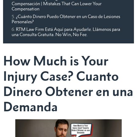
Compensación | Mistakes That Can Lower Your
Compensation
¿Cuánto Dinero Puedo Obtener en un Caso de Lesiones
Personales?
RTM Law Firm Está Aquí para Ayudarle. Llámenos para
una Consulta Gratuita. No Win, No Fee.
How Much is Your
Injury Case? Cuanto
Dinero Obtener en una
Demanda