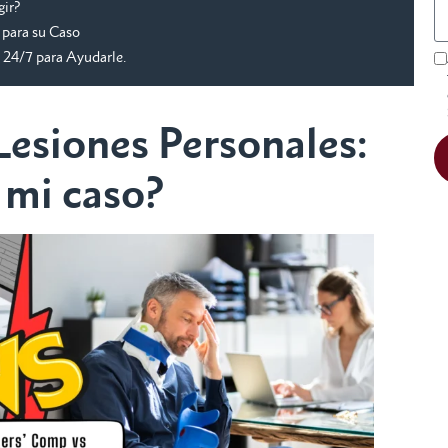
gir?
 para su Caso
 24/7 para Ayudarle.
esiones Personales:
 mi caso?