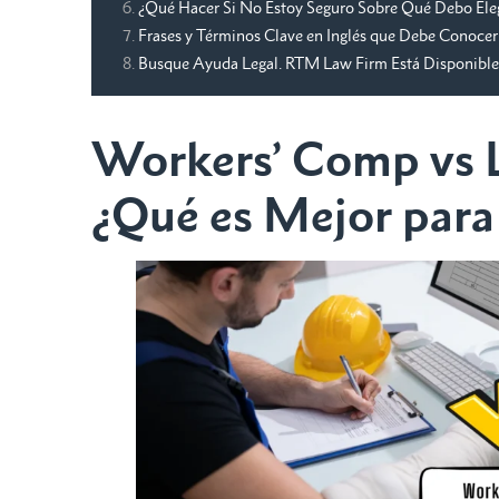
¿Qué Hacer Si No Estoy Seguro Sobre Qué Debo Ele
Frases y Términos Clave en Inglés que Debe Conocer
Busque Ayuda Legal. RTM Law Firm Está Disponible
Workers’ Comp vs L
¿Qué es Mejor para