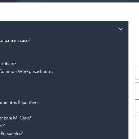
or para mi caso?
 Trabajo?
| Common Workplace Injuries
imientos Repetitivos
or para Mi Caso?
or?
Personales?