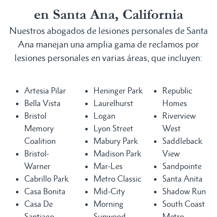
en Santa Ana, California
Nuestros abogados de lesiones personales de Santa
Ana manejan una amplia gama de reclamos por
lesiones personales en varias áreas, que incluyen:
Artesia Pilar
Heninger Park
Republic
Bella Vista
Laurelhurst
Homes
Bristol
Logan
Riverview
Memory
Lyon Street
West
Coalition
Mabury Park
Saddleback
Bristol-
Madison Park
View
Warner
Mar-Les
Sandpointe
Cabrillo Park
Metro Classic
Santa Anita
Casa Bonita
Mid-City
Shadow Run
Casa De
Morning
South Coast
Santiago
Sunwood
Metro