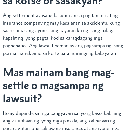
sa kotse or sasakyan?
Ang settlement ay isang kasunduan sa pagitan mo at ng
insurance company ng may kasalanan sa aksidente, kung
saan sumasang-ayon silang bayaran ka ng isang halaga
kapalit ng iyong pagtalikod sa karagdagang mga
paghahabol. Ang lawsuit naman ay ang pagsampa ng isang
pormal na reklamo sa korte para humingi ng kabayaran.
Mas mainam bang mag-
settle o magsampa ng
lawsuit?
Ito ay depende sa mga pangyayari sa iyong kaso, kabilang
ang kalubhaan ng iyong mga pinsala, ang kalinawan ng
pananagutan, ang saklaw ng insurance, at ang iyong mga