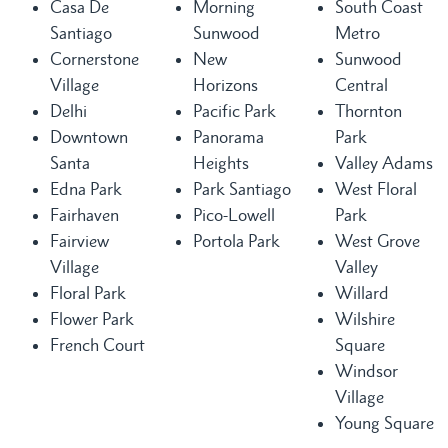
Casa De
Morning
South Coast
Santiago
Sunwood
Metro
Cornerstone
New
Sunwood
Village
Horizons
Central
Delhi
Pacific Park
Thornton
Downtown
Panorama
Park
Santa
Heights
Valley Adams
Edna Park
Park Santiago
West Floral
Fairhaven
Pico-Lowell
Park
Fairview
Portola Park
West Grove
Village
Valley
Floral Park
Willard
Flower Park
Wilshire
French Court
Square
Windsor
Village
Young Square