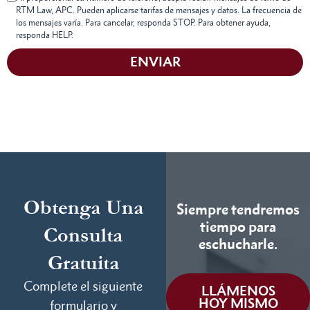
RTM Law, APC. Pueden aplicarse tarifas de mensajes y datos. La frecuencia de
los mensajes varía. Para cancelar, responda STOP. Para obtener ayuda,
responda HELP.
ENVIAR
Obtenga Una
Siempre tendremos
tiempo para
Consulta
eschucharle.
Gratuita
Complete el siguiente
LLÁMENOS
HOY MISMO
formulario y