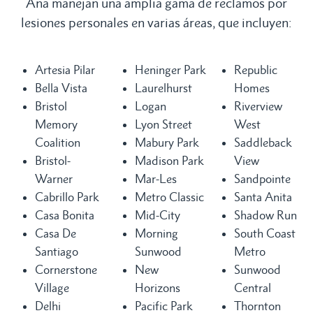
Ana manejan una amplia gama de reclamos por
lesiones personales en varias áreas, que incluyen:
Artesia Pilar
Heninger Park
Republic
Bella Vista
Laurelhurst
Homes
Bristol
Logan
Riverview
Memory
Lyon Street
West
Coalition
Mabury Park
Saddleback
Bristol-
Madison Park
View
Warner
Mar-Les
Sandpointe
Cabrillo Park
Metro Classic
Santa Anita
Casa Bonita
Mid-City
Shadow Run
Casa De
Morning
South Coast
Santiago
Sunwood
Metro
Cornerstone
New
Sunwood
Village
Horizons
Central
Delhi
Pacific Park
Thornton